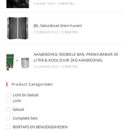
4 MAART 2025
/
0 REACTIES
JBL Geluidsset klein huren!
7 FEBRUARI 2022
/
0 REACTIES
AANBIEDING: MOBIELE BAR, PREMIUMBIER 50
LITER & KOOLZUUR 2KG AANBIEDING,
24 JANUARI 2022
/
0 REACTIES
Product Categorieën
Licht En Geluid
Licht
Geluid
Complete Sets
BIERTAPS EN BENODIGDHEDEN