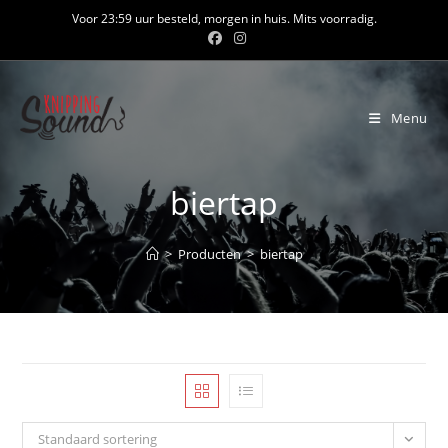
Ga
Voor 23:59 uur besteld, morgen in huis. Mits voorradig.
naar
inhoud
Menu
biertap
>
Producten
>
biertap
Standaard sortering