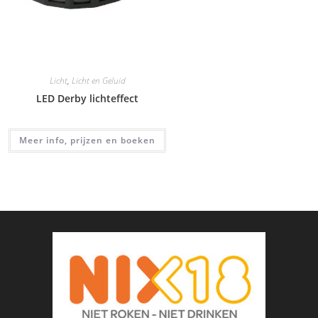
Licht
,
Licht en Geluid
LED Derby lichteffect
Meer info, prijzen en boeken