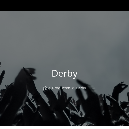
Derby
>
Producten
>
Derby