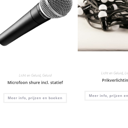
Licht en Geluid
,
Li
Licht en Geluid
,
Geluid
Prikverlichti
Microfoon shure incl. statief
Meer info, prijzen 
Meer info, prijzen en boeken