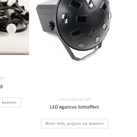
cht
ng
Licht en Geluid
,
Licht
en boeken
LED Agaricus lichteffect
Meer info, prijzen en boeken