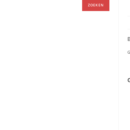
ZOEKEN
B
G