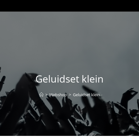
Geluidset klein
>
Webshop
>
Geluidset klein