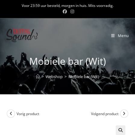
Ga
Voor 23:59 uur besteld, morgen in huis. Mits voorradig.
naar
inhoud
Menu
Mobiele bar (Wit)
>
Webshop
>
Mobiele bar (Wit)
Vorig product
Volgend product