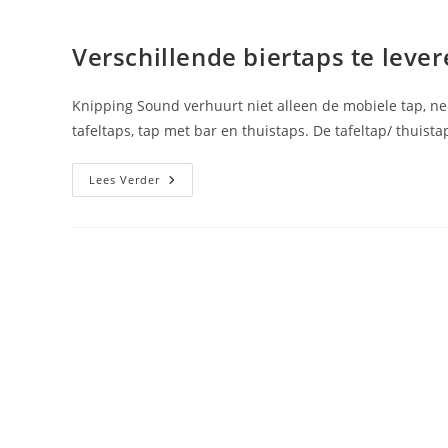
Verschillende biertaps te lever
Knipping Sound verhuurt niet alleen de mobiele tap, n
tafeltaps, tap met bar en thuistaps. De tafeltap/ thuist
Verschillende
Lees Verder
Biertaps
Te
Leveren!