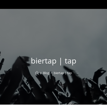
biertap | tap
>
Blog
>
biertap | tap