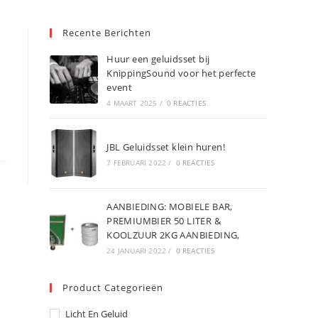
Recente Berichten
Huur een geluidsset bij
KnippingSound voor het perfecte
event
4 MAART 2025
/
0 REACTIES
JBL Geluidsset klein huren!
7 FEBRUARI 2022
/
0 REACTIES
AANBIEDING: MOBIELE BAR,
PREMIUMBIER 50 LITER &
KOOLZUUR 2KG AANBIEDING,
24 JANUARI 2022
/
0 REACTIES
Product Categorieën
Licht En Geluid