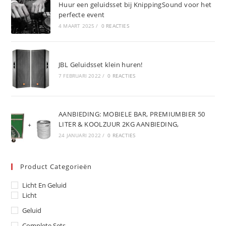
Huur een geluidsset bij KnippingSound voor het
perfecte event
4 MAART 2025
/
0 REACTIES
JBL Geluidsset klein huren!
7 FEBRUARI 2022
/
0 REACTIES
AANBIEDING: MOBIELE BAR, PREMIUMBIER 50
LITER & KOOLZUUR 2KG AANBIEDING,
24 JANUARI 2022
/
0 REACTIES
Product Categorieën
Licht En Geluid
Licht
Geluid
Complete Sets