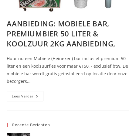
AANBIEDING: MOBIELE BAR,
PREMIUMBIER 50 LITER &
KOOLZUUR 2KG AANBIEDING,
Huur nu een Mobiele (Heineken) bar inclusief premium 50
liter en een koolzuurfles voor maar €150, - exclusief btw. De
mobiele bar wordt gratis geïnstalleerd op locatie door onze
bezorgers.…
AANBIEDING:
Lees Verder
MOBIELE
BAR,
PREMIUMBIER
50
LITER
&
Recente Berichten
KOOLZUUR
2KG
AANBIEDING,