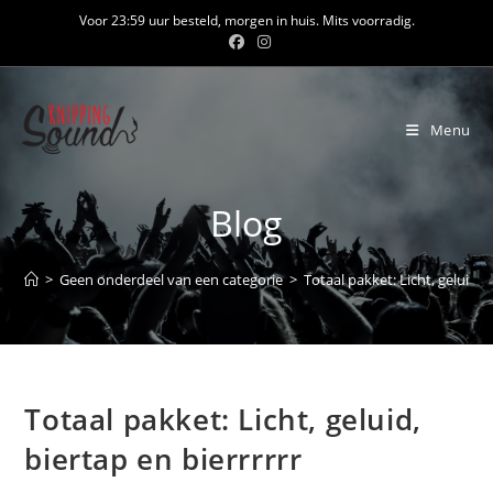
Ga
Voor 23:59 uur besteld, morgen in huis. Mits voorradig.
naar
inhoud
Menu
Blog
>
Geen onderdeel van een categorie
>
Totaal pakket: Licht, geluid, b
Totaal pakket: Licht, geluid,
biertap en bierrrrrr