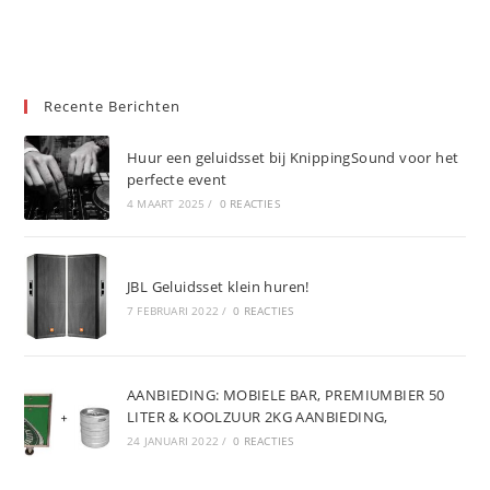
Recente Berichten
Huur een geluidsset bij KnippingSound voor het
perfecte event
4 MAART 2025
/
0 REACTIES
JBL Geluidsset klein huren!
7 FEBRUARI 2022
/
0 REACTIES
AANBIEDING: MOBIELE BAR, PREMIUMBIER 50
LITER & KOOLZUUR 2KG AANBIEDING,
24 JANUARI 2022
/
0 REACTIES