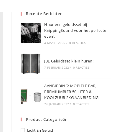
Recente Berichten
Huur een geluidsset bij
KnippingSound voor het perfecte
event
4 MAART 2025
/
0 REACTIES
JBL Geluidsset klein huren!
7 FEBRUARI 2022
/
0 REACTIES
AANBIEDING: MOBIELE BAR,
PREMIUMBIER 50 LITER &
KOOLZUUR 2KG AANBIEDING,
24 JANUARI 2022
/
0 REACTIES
Product Categorieën
Licht En Geluid