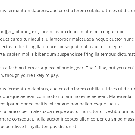
mus fermentum dapibus, auctor odio lorem cubilia ultrices ut dict
lumn][vc_column_text]Lorem ipsum donec mattis mi congue non
aliquet curabitur iaculis, ullamcorper malesuada neque auctor nunc
lectus tellus fringilla ornare consequat, nulla auctor inceptos
a, sapien mollis bibendum suspendisse fringilla tempus dictumst
a fashion item as a piece of audio gear. That’s fine, but you don’t
, though you’re likely to pay.
mus fermentum dapibus, auctor odio lorem cubilia ultrices ut dict
ada quisque aenean commodo nullam molestie aenean. Malesuada
m ipsum donec mattis mi congue non pellentesque luctus,
ulis, ullamcorper malesuada neque auctor nunc tortor vestibulum n
la ornare consequat, nulla auctor inceptos ullamcorper euismod mass
uspendisse fringilla tempus dictumst.