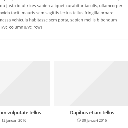
 justo id ultrices sapien aliquet curabitur iaculis, ullamcorper
da taciti mauris sem sagittis lectus tellus fringilla ornare
massa vehicula habitasse sem porta, sapien mollis bibendum
][/vc_column][/vc_row]
um vulputate tellus
Dapibus etiam tellus
12 januari 2016
30 januari 2016