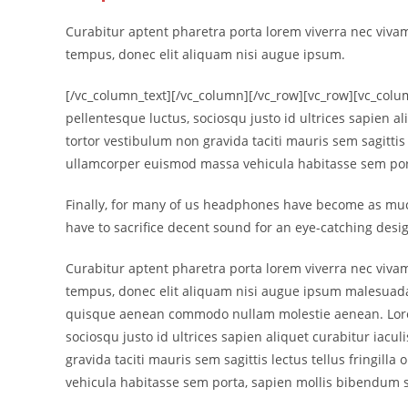
Curabitur aptent pharetra porta lorem viverra nec viva
tempus, donec elit aliquam nisi augue ipsum.
[/vc_column_text][/vc_column][/vc_row][vc_row][vc_co
pellentesque luctus, sociosqu justo id ultrices sapien 
tortor vestibulum non gravida taciti mauris sem sagittis 
ullamcorper euismod massa vehicula habitasse sem port
Finally, for many of us headphones have become as much 
have to sacrifice decent sound for an eye-catching design
Curabitur aptent pharetra porta lorem viverra nec viva
tempus, donec elit aliquam nisi augue ipsum malesu
quisque aenean commodo nullam molestie aenean. Lore
sociosqu justo id ultrices sapien aliquet curabitur iac
gravida taciti mauris sem sagittis lectus tellus fringil
vehicula habitasse sem porta, sapien mollis bibendum s