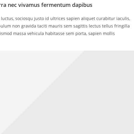
erra nec vivamus fermentum dapibus
tus, sociosqu justo id ultrices sapien aliquet curabitur iaculis,
um non gravida taciti mauris sem sagittis lectus tellus fringilla
uismod massa vehicula habitasse sem porta, sapien mollis