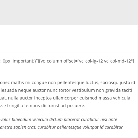
px !important;}”][vc_column offset=”vc_col-lg-12 vc_col-md-12″]
onec mattis mi congue non pellentesque luctus, sociosqu justo id
malesuada neque auctor nunc tortor vestibulum non gravida taciti
equat, nulla auctor inceptos ullamcorper euismod massa vehicula
se fringilla tempus dictumst ad posuere.
allis bibendum vehicula dictum placerat curabitur nisi ante
retra sapien cras, curabitur pellentesque volutpat id curabitur