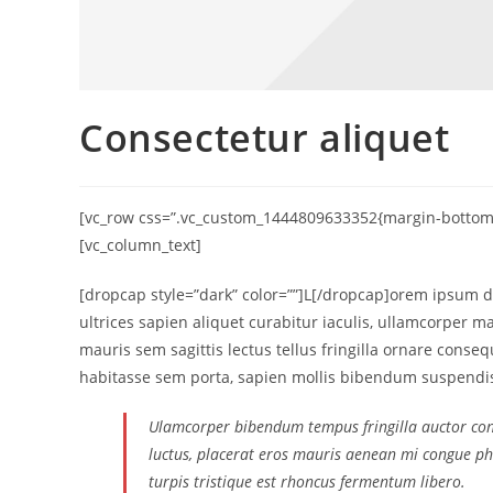
Consectetur aliquet
[vc_row css=”.vc_custom_1444809633352{margin-bottom: 0
[vc_column_text]
[dropcap style=”dark” color=””]L[/dropcap]orem ipsum d
ultrices sapien aliquet curabitur iaculis, ullamcorper 
mauris sem sagittis lectus tellus fringilla ornare cons
habitasse sem porta, sapien mollis bibendum suspendis
Ulamcorper bibendum tempus fringilla auctor conv
luctus, placerat eros mauris aenean mi congue pha
turpis tristique est rhoncus fermentum libero.