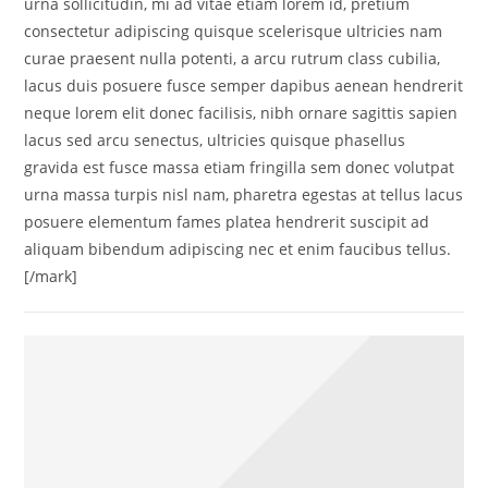
urna sollicitudin, mi ad vitae etiam lorem id, pretium
consectetur adipiscing quisque scelerisque ultricies nam
curae praesent nulla potenti, a arcu rutrum class cubilia,
lacus duis posuere fusce semper dapibus aenean hendrerit
neque lorem elit donec facilisis, nibh ornare sagittis sapien
lacus sed arcu senectus, ultricies quisque phasellus
gravida est fusce massa etiam fringilla sem donec volutpat
urna massa turpis nisl nam, pharetra egestas at tellus lacus
posuere elementum fames platea hendrerit suscipit ad
aliquam bibendum adipiscing nec et enim faucibus tellus.
[/mark]