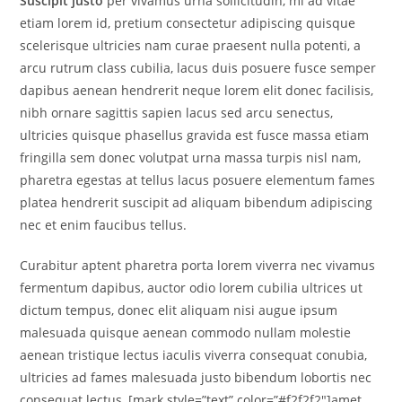
Suscipit justo
per vivamus urna sollicitudin, mi ad vitae
etiam lorem id, pretium consectetur adipiscing quisque
scelerisque ultricies nam curae praesent nulla potenti, a
arcu rutrum class cubilia, lacus duis posuere fusce semper
dapibus aenean hendrerit neque lorem elit donec facilisis,
nibh ornare sagittis sapien lacus sed arcu senectus,
ultricies quisque phasellus gravida est fusce massa etiam
fringilla sem donec volutpat urna massa turpis nisl nam,
pharetra egestas at tellus lacus posuere elementum fames
platea hendrerit suscipit ad aliquam bibendum adipiscing
nec et enim faucibus tellus.
Curabitur aptent pharetra porta lorem viverra nec vivamus
fermentum dapibus, auctor odio lorem cubilia ultrices ut
dictum tempus, donec elit aliquam nisi augue ipsum
malesuada quisque aenean commodo nullam molestie
aenean tristique lectus iaculis viverra consequat conubia,
ultricies ad fames malesuada justo bibendum lobortis nec
consequat lectus, [mark style=”text” color=”#f2f2f2″]amet