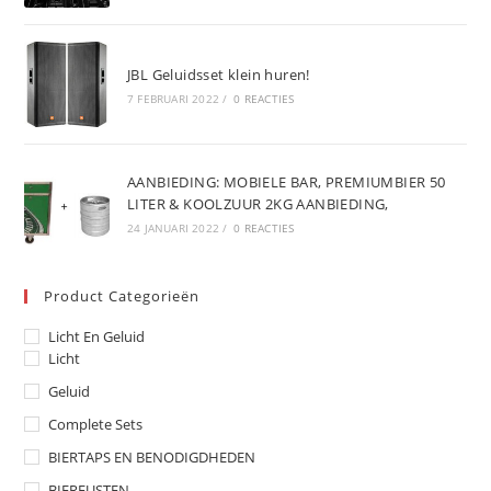
JBL Geluidsset klein huren!
7 FEBRUARI 2022
/
0 REACTIES
AANBIEDING: MOBIELE BAR, PREMIUMBIER 50
LITER & KOOLZUUR 2KG AANBIEDING,
24 JANUARI 2022
/
0 REACTIES
Product Categorieën
Licht En Geluid
Licht
Geluid
Complete Sets
BIERTAPS EN BENODIGDHEDEN
BIERFUSTEN