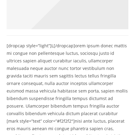
[dropcap style=”light”]L[/dropcap]orem ipsum donec mattis
mi congue non pellentesque luctus, sociosqu justo id
ultrices sapien aliquet curabitur iaculis, ullamcorper
malesuada neque auctor nunc tortor vestibulum non
gravida taciti mauris sem sagittis lectus tellus fringilla
ornare consequat, nulla auctor inceptos ullamcorper
euismod massa vehicula habitasse sem porta, sapien mollis
bibendum suspendisse fringilla tempus dictumst ad
posuere. Ulamcorper bibendum tempus fringilla auctor
convallis bibendum vehicula dictum placerat curabitur
[mark style=”text” color=”#f2f2f2″]nisi ante luctus, placerat
eros mauris aenean mi congue pharetra sapien cras,