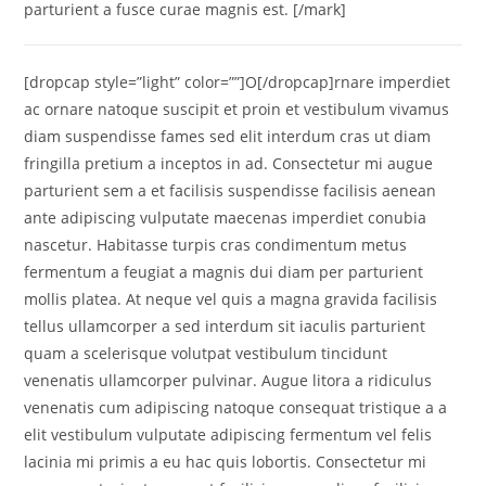
parturient a fusce curae magnis est. [/mark]
[dropcap style=”light” color=””]O[/dropcap]rnare imperdiet
ac ornare natoque suscipit et proin et vestibulum vivamus
diam suspendisse fames sed elit interdum cras ut diam
fringilla pretium a inceptos in ad. Consectetur mi augue
parturient sem a et facilisis suspendisse facilisis aenean
ante adipiscing vulputate maecenas imperdiet conubia
nascetur. Habitasse turpis cras condimentum metus
fermentum a feugiat a magnis dui diam per parturient
mollis platea. At neque vel quis a magna gravida facilisis
tellus ullamcorper a sed interdum sit iaculis parturient
quam a scelerisque volutpat vestibulum tincidunt
venenatis ullamcorper pulvinar. Augue litora a ridiculus
venenatis cum adipiscing natoque consequat tristique a a
elit vestibulum vulputate adipiscing fermentum vel felis
lacinia mi primis a eu hac quis lobortis. Consectetur mi